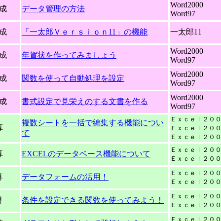
Word2000
成
データ管理の方法
Word97
成
「一太郎Ｖｅｒｓｉｏｎ11」の機能
一太郎11
Word2000
成
年賀状を作ってみましょう
Word97
Word2000
成
関数を使って自動処理を設定
Word97
Word2000
成
書式設定で見栄えのする文書を作る
Word97
Ｅｘｃｅｌ２０
複数シートを一括で編集する機能につい
算
Ｅｘｃｅｌ２０
て
Ｅｘｃｅｌ２０
Ｅｘｃｅｌ２０
算
EXCELのデータベース機能について
Ｅｘｃｅｌ２０
Ｅｘｃｅｌ２０
算
データフォームの活用！
Ｅｘｃｅｌ２０
Ｅｘｃｅｌ２０
算
条件を設定できる関数を使ってみよう！
Ｅｘｃｅｌ２０
Ｅｘｃｅｌ２０