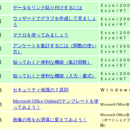
Ｅｘｃｅｌ２０
算
データをリンク貼り付けするには
Ｅｘｃｅｌ９７
ウィザードでグラフを作成して見ましょ
Ｅｘｃｅｌ２０
算
う
Ｅｘｃｅｌ９７
Ｅｘｃｅｌ２０
算
マクロを使ってみましょう
Ｅｘｃｅｌ９７
アンケートを集計するには（関数の使い
Ｅｘｃｅｌ２０
算
方）
Ｅｘｃｅｌ９７
Ｅｘｃｅｌ２０
算
知っておくと便利な機能（集計関数）
Ｅｘｃｅｌ９７
Ｅｘｃｅｌ２０
算
知っておくと便利な機能（入力・書式）
Ｅｘｃｅｌ９７
他
セキュリティ保護の７原則
Ｗｉｎｄｏｗ
Microsoft Office Onlineのテンプレートを使
他
Microsoft Office
ってみよう！
Microsoft Office
他
画像の形をお洒落に変えてみよう！
（オートシェイ
能）