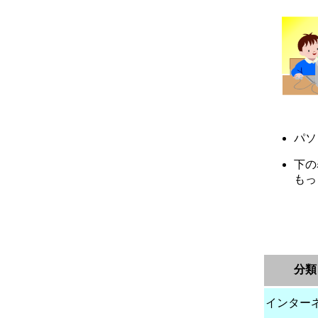
パソ
下の
もっ
分類
インター