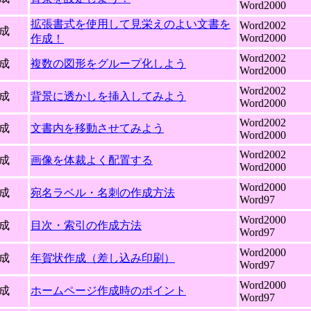
Word2000
拡張書式を使用して見栄えのよい文書を
Word2002
成
Word2000
作成！
Word2002
成
複数の図形をグループ化しよう
Word2000
Word2002
成
背景に透かしを挿入してみよう
Word2000
Word2002
成
文書内を移動させてみよう
Word2000
Word2002
成
画像を体裁よく配置する
Word2000
Word2000
成
宛名ラベル・名刺の作成方法
Word97
Word2000
成
目次・索引の作成方法
Word97
Word2000
成
年賀状作成（差し込み印刷）
Word97
Word2000
成
ホームページ作成時のポイント
Word97