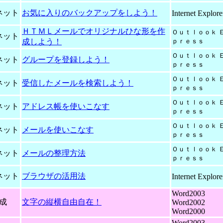
ネット
お気に入りのバックアップをしよう！
Internet Explore
ＨＴＭＬメールでオリジナルひな形を作
Ｏｕｔｌｏｏｋ 
ネット
成しよう！
ｐｒｅｓｓ
Ｏｕｔｌｏｏｋ 
ネット
グループを登録しよう！
ｐｒｅｓｓ
Ｏｕｔｌｏｏｋ 
ネット
受信したメールを検索しよう！
ｐｒｅｓｓ
Ｏｕｔｌｏｏｋ 
ネット
アドレス帳を使いこなす
ｐｒｅｓｓ
Ｏｕｔｌｏｏｋ 
ネット
メールを使いこなす
ｐｒｅｓｓ
Ｏｕｔｌｏｏｋ 
ネット
メールの整理方法
ｐｒｅｓｓ
ネット
ブラウザの活用法
Internet Exp
lore
Word2003
成
文字の縦横自由自在！
Word2002
Word2000
Word2003