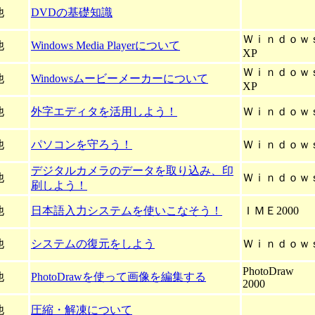
他
DVDの基礎知識
Ｗｉｎｄｏｗ
他
Windows Media Playerについて
XP
Ｗｉｎｄｏｗ
他
Windowsムービーメーカーについて
XP
他
外字エディタを活用しよう！
Ｗｉｎｄｏｗ
他
パソコンを守ろう！
Ｗｉｎｄｏｗ
デジタルカメラのデータを取り込み、印
他
Ｗｉｎｄｏｗ
刷しよう！
他
日本語入力システムを使いこなそう！
ＩＭＥ2000
他
システムの復元をしよう
Ｗｉｎｄｏｗ
PhotoDraw
他
PhotoDrawを使って画像を編集する
2000
他
圧縮・解凍について