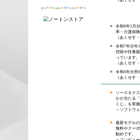
■
令和8年3月
率・介護保険
（あくせす・
■
令和7年分年
控除や扶養親
っています。
（あくせす・
■
令和6年分所
（あくせす・
■
ソースネクス
かが当たる「
くじ」を実施
～ソフトウェ
■
最新モデルの
無料やクーポ
勧めです。
～コンピュー