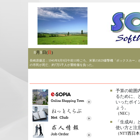
8
月
9
日(
日
)
長崎原爆忌；1945年8月9日午前11時ごろ、米軍のB29爆撃機「ボックスカ
の市民が死亡、約7万5千人が重軽傷を負った。
■
予算の範囲
るために、
いったポイ
ょう。
（NEC）
■
「生成AI」
使い方と注
（NTT西日