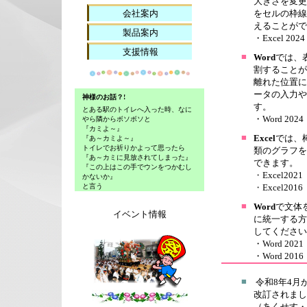
大きさを変更
会社案内
をセルの枠線
えることがで
製品案内
・
Excel 2024
支援情報
■
Word
では、
割することが
離れた位置に
ータの入力や
す。
・
Word 2024
■
Excel
では、
類のグラフを
できます。
・
Excel2021
・
Excel2016
■
Word
で文体
イベント情報
に統一する方
してください
・
Word 2021
・
Word 2016
■
令和8年4月
改訂されまし
（あくせす・