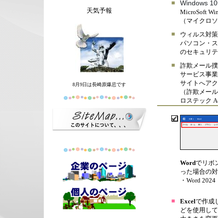
■
Windows
天気予報
MicroSof
（マイクロソ
■
ウィルス対策
パソコン・ス
のセキュリテ
■
詐欺メール撲
サービス事業
サイトへアク
8月9日は長崎原爆忌です
（詐欺メール
ロステック Ac
Word
でリボ
った場合の対
・
Word 2024
■
Excel
で作成
どを使用して