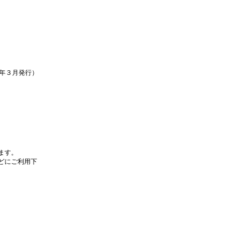
年３月発行）
ます。
どにご利用下