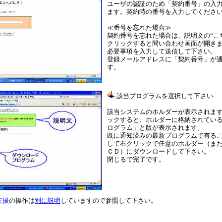
ユーザの認証のため「契約番号」の入
ます。契約時の番号を入力してくださ
≪番号を忘れた場合≫
契約番号を忘れた場合は、説明文の“こ
クリックすると問い合わせ画面が開き
必要事項を入力して送信して下さい。
登録メールアドレスに「契約番号」が
す。
該当プログラムを選択して下さい
該当システムのホルダーが表示されま
ックすると、ホルダーに格納されてい
ログラム」と版が表示されます。
既に通知済みの最新プログラムで有る
して右クリックで任意のホルダー（ま
ＣＤ）にダウンロードして下さい。
閉じるで完了です。
支援
の操作は
別に説明
していますので参照して下さい。