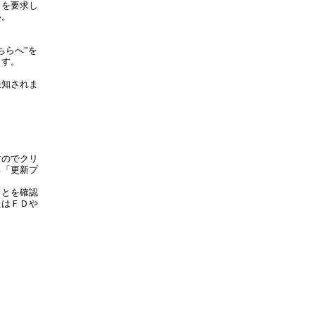
力を要求し
い。
ちらへ”を
ます。
通知されま
すのでクリ
る「更新プ
ことを確認
たはＦＤや