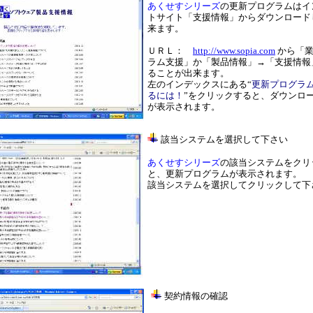
あくせす
シリーズ
の更新プログラムはイ
トサイト「支援情報」からダウンロード
来ます。
ＵＲＬ：
http://www.sopia.com
から「業
ラム支援」か「製品情報」→「支援情報
ることが出来ます。
左のインデックスにある“
更新プログラ
るには！
”をクリックすると、ダウンロ
が表示されます。
該当システムを選択して下さい
あくせすシリーズ
の該当システムをクリ
と、更新プログラムが表示されます。
該当システムを選択してクリックして下
契約情報の確認