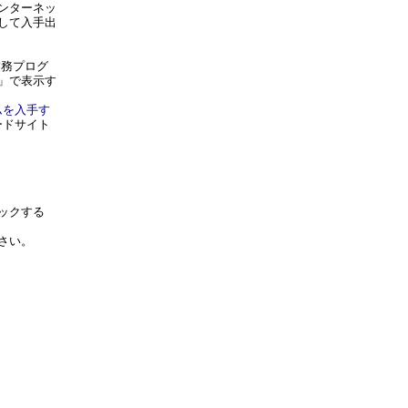
ンターネッ
して入手出
務プログ
」で表示す
ムを入手す
ードサイト
ックする
さい。