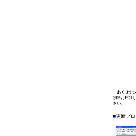
あくせす
別途お届け
さい。
■
更新プロ