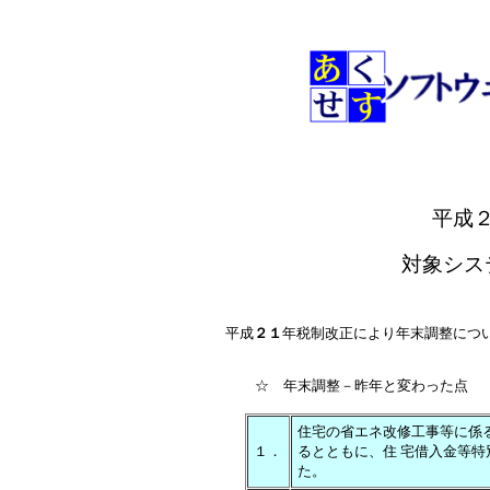
平成
対象シス
平成
２１
年税制改正により年末調整につ
☆ 年末調整－昨年と変わった点
住宅の省エネ改修工事等に係
１．
るとともに、住 宅借入金等
た。