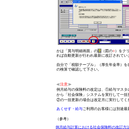
かは
「賞与明細画面」の
？
（図の
○
）をク
れば自動更新が行われ最新に改訂されてい
自分で「税額テーブル」（厚生年金率）を
の検算で確認して下さい。
≪
注意
≫
例月給与の保険料の改定は、①給与マスタ
から「社会保険」システムを実行して一括
②の一括更新の場合は改定月に実行してく
あくせす・給与
ご利用のお客様には別途最
（参考）
例月給与計算における社会保険料の改訂方