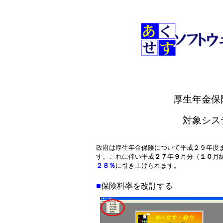
厚生年金保
対象シス
政府は厚生年金保険について平成２９年度
す。これに伴い平成
２７
年
９
月分（
１０
月
２８％
に引き上げられます。
■
保険料率を改訂する