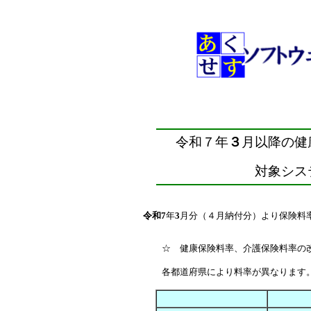
令和７
年
３
月以降の健
対象シス
令和7
年
3
月分（４月納付分）より保険料
☆ 健康保険料率、介護保険料率の
各都道府県により料率が異なります