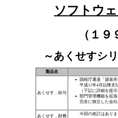
ソフトウェ
（１９
～あくせすシ
製品名
国税庁通達「源泉所
平成11年4月以降
（下記に詳細を提示
あくせす．給与
部門管理機能を拡張
完全に独立した会社
今回の改訂はありま
あくせす．財務