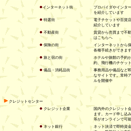
インターネット街
プロバイダやインタ
を紹介しています
特選街
電子チケットや百貨
紹介しています
不動産街
賃貸から売買まで不
はこちらへ
保険の街
インターネットから
各種手続きができま
旅と宿の街
ホテルや旅館の予約
約、飛行機のチケッ
備品・消耗品街
事務用品や備品など
なサイトです。常時
ルを開催中
クレジットセンター
クレジット企業
国内外のクレジット
ます。カード申し込
等がオンラインで可
ネット銀行
ネット決済で即時資