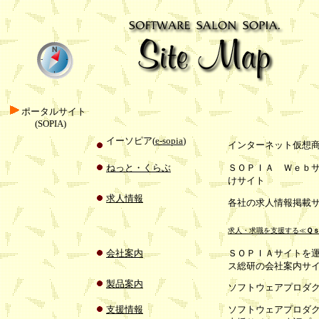
ポータルサイト
(SOPIA)
イーソピア(
e-sopia
)
インターネット仮想
ねっと・くらぶ
ＳＯＰＩＡ Ｗｅｂ
けサイト
求人情報
各社の求人情報掲載
求人・求職を支援する≪
Ｑｓ
会社案内
ＳＯＰＩＡサイトを
ス総研の会社案内サ
製品案内
ソフトウェアプロダ
支援情報
ソフトウェアプロダ