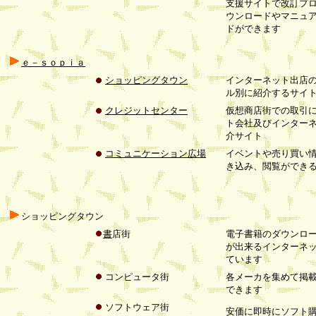
支援サイトで改訂プ
ウンロードやマニュ
ドができます
ｅ－ｓｏｐｉａ
ショッピングタウン
インターネット出店
ル別に紹介するサイ
クレジットセンター
仮想商店街での取引
ト会社及びインター
介サイト
コミュニケーション広場
イベントや売り買い
き込み、閲覧ができ
ショッピングタウン
書
店街
電子書籍のダウンロ
が出来るインターネ
ています
コンピュータ街
各メーカを集めて掲
できます
ソフトウェア街
安価に即時にソフト