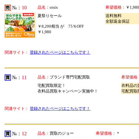
№：
10
品名：
oisix
希望価格：
￥1,98
夏祭りセール
送料無料
全額返金保証
￥8,200相当 が 75％OFF
￥1,980
関連サイト：
登録されたページはこちらです！
№：
11
品名：
ブランド専門宅配買取
希望価格
宅配買取限定！
衣料品の買
衣料品買取キャンペーン実施中！
宅配買取
関連サイト：
登録されたページはこちらです！
№：
12
品名：
買取のジョー
希望価格：
＊