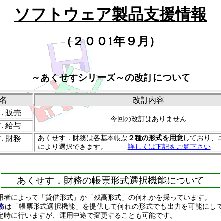
ソフトウェア製品支援情報
（２００
1年９月）
～
あくせすシリーズ
～の改訂について
名
改訂内容
す
. 販売
今回の改訂はありません
す
. 給与
す
. 財務
あくせす．財務は各基本帳票
２種の形式を用意
しており、
により選択できます。
詳しくは下記をご覧下さい
あくせす．財務
の帳票形式選択機能について
用者によって「貸借形式」か「残高形式」の何れかを採っています。
務
は「帳票形式選択機能」を提供して何れの形式でも出力を可能にし
定時に行いますが、運用中途で変更することも可能です。