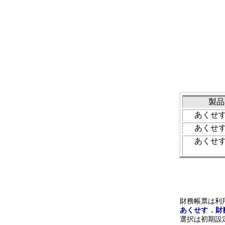
製品
あくせ
あくせ
あくせ
財務帳票は利
あくせす．財
選択は初期設