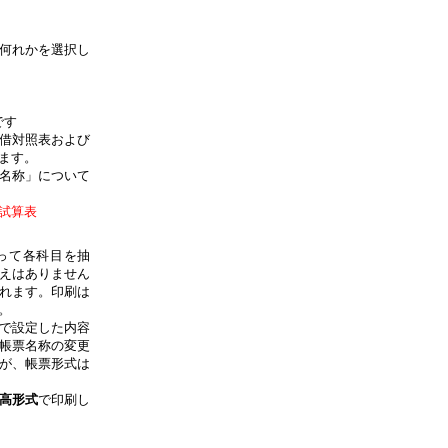
何れかを選択し
）
す
借対照表および
ます。
名称」について
試算表
って各科目を抽
えはありません
れます。印刷は
。
で設定した内容
帳票名称の変更
が、帳票形式は
高形式
で印刷し