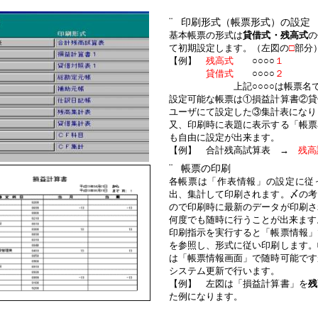
¨
印刷形式（帳票形式）の設定
基本帳票の形式は
貸借式・残高式
の
て初期設定します。
（左図の
□
部分
【例】
残高式
○○○○
１
貸借式
○○○○
２
上記○○○○は帳票名で
設定可能な帳票は①損益計算書②貸
ユーザにて設定した③集計表になり
又、印刷時に表題に表示する「帳票
も自由に設定が出来ます。
【例】 合計残高試算表 →
残高
¨
帳票の印刷
各帳票は「作表情報」の設定に従
出、集計して印刷されます。〆の考
ので印刷時に最新のデータが印刷さ
何度でも随時に行うことが出来ます
印刷指示を実行すると「帳票情報」
を参照し、形式に従い印刷します。
は「帳票情報画面」で随時可能です
システム更新で行います。
【例】 左図は「損益計算書」を
残
た例になります。