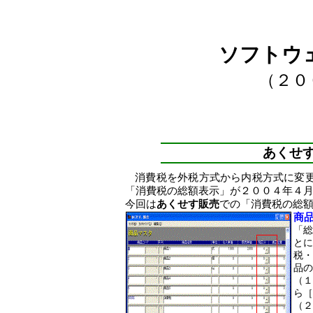
ソフトウ
（２０
あくせ
消費税を外税方式から内税方式に変
「消費税の総額表示」が２００４年４
今回は
あくせす販売
での「消費税の総
商
「総
とに
税・
品の
（１
ら［
（２