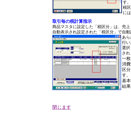
す。
税区
には
取引毎の税計算指示
商品マスタに設定した「税区分」は、売上
自動表示され設定された「税区分」で自動
あら
行い
選択
され
一枚
消費
区分
す。
基本
結果
閉じます