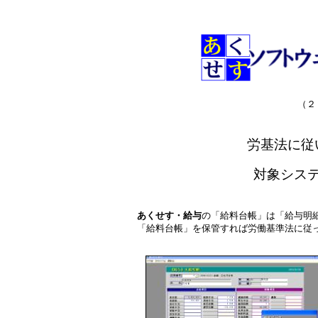
（２
労基法に従
対象シス
あくせす・給与
の「給料台帳」は「給与明
「給料台帳」を保管すれば労働基準法に従