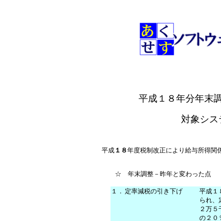
平成１８年分年末
対象シス
平成
１８
年度税制改正により給与所得関
☆ 年末調整－昨年と変わった点
１．
定率減税の引き下げ
平成１
られ、
２万５
の２０