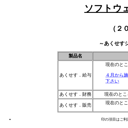
ソフトウ
（２
～あくせす
製品名
現在のと
あくせす．給与
４月から
下さい
あくせす．財務
現在のところ
現在のと
あくせす．販売
印の項目はご利