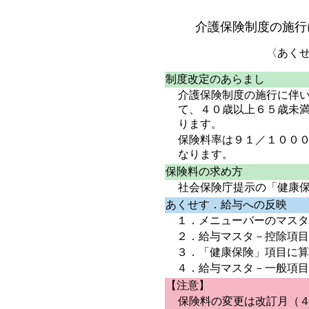
介護保険制度の施行
〈あく
制度改定のあらまし
介護保険制度の施行に伴
て、４０歳以上６５歳未
ります。
保険料率は９１／１００
なります。
保険料の求め方
社会保険庁提示の「健康
あくせす．給与
への反映
１．メニューバーの
マスタ
２．
給与マスタ
－
控除項目
３．
「健康保険」項目
に算
４．
給与マスタ
－
一般項目
【注意】
保険料の変更は改訂月（