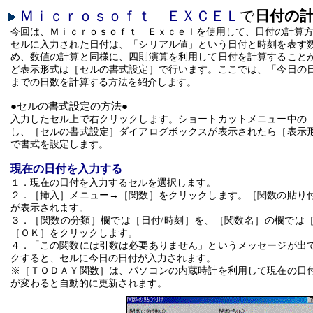
Ｍｉｃｒｏｓｏｆｔ ＥＸＣＥＬ
で
日付の
今回は、Ｍｉｃｒｏｓｏｆｔ Ｅｘｃｅｌを使用して、日付の計算
セルに入力された日付は、「シリアル値」という日付と時刻を表す
め、数値の計算と同様に、四則演算を利用して日付を計算すること
ど表示形式は［セルの書式設定］で行います。ここでは、「今日の
までの日数を計算する方法を紹介します。
●
セルの書式設定の方法
●
入力したセル上で右クリックします。ショートカットメニュー中の
し、［セルの書式設定］ダイアログボックスが表示されたら［表示
で書式を設定します。
現在の日付を入力する
１．現在の日付を入力するセルを選択します。
２．［挿入］メニュー→［関数］をクリックします。［関数の貼り
が表示されます。
３．［関数の分類］欄では［日付
/時刻］を、［関数名］の欄では
［ＯＫ］をクリックします。
４．「この関数には引数は必要ありません」というメッセージが出
クすると、セルに今日の日付が入力されます。
※［ＴＯＤＡＹ関数］は、パソコンの内蔵時計を利用して現在の日
が変わると自動的に更新されます。