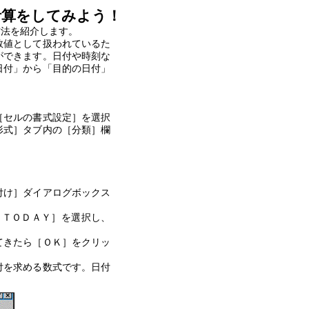
計算をしてみよう！
方法を紹介します。
数値として扱われているた
ができます。日付や時刻な
日付」から「目的の日付」
［セルの書式設定］を選択
形式］タブ内の［分類］欄
付け］ダイアログボックス
［ＴＯＤＡＹ］を選択し、
てきたら［ＯＫ］をクリッ
付を求める数式です。日付