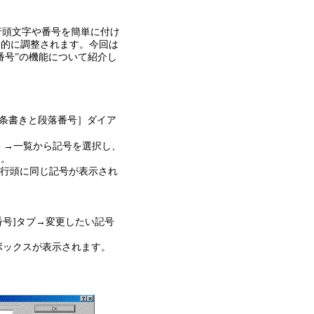
は、行頭文字や番号を簡単に付け
動的に調整されます。今回は
段落番号”の機能について紹介し
箇条書きと段落番号］ダイア
択）→一覧から記号を選択し、
す。
行の行頭に同じ記号が表示され
番号]タブ→変更したい記号
グボックスが表示されます。