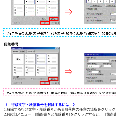
⇒
段落番号
⇒
《 行頭文字・段落番号を解除するには 》
1.解除する行頭文字・段落番号がある段落内の任意の場所をクリック
2.
[書式]メニュー→[箇条書きと段落番号]をクリックすると、［箇