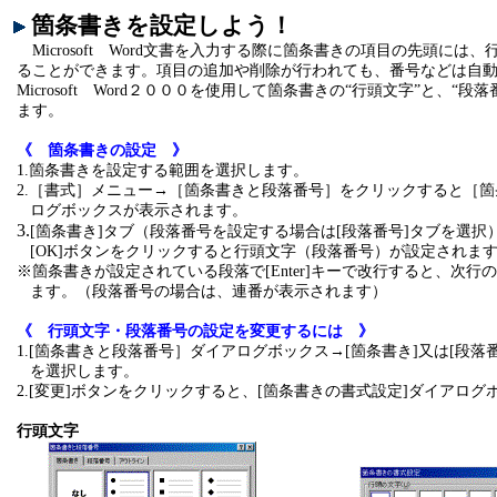
箇条書きを設定しよう！
Microsoft Word文書を入力する際に箇条書きの項目の先頭に
ることができます。項目の追加や削除が行われても、番号などは自
Microsoft Word２０００を使用して箇条書きの“行頭文字”と、“
ます。
《 箇条書きの設定 》
1.箇条書きを設定する範囲を選択します。
2.［書式］メニュー→［箇条書きと段落番号］をクリックすると［
ログボックスが表示されます。
3.
[箇条書き]タブ（段落番号を設定する場合は[段落番号]タブを選
[OK]ボタンをクリックすると行頭文字（段落番号）が設定されま
※箇条書きが設定されている段落で
[Enter]キーで改行すると、次
ます。（段落番号の場合は、連番が表示されます）
《 行頭文字・段落番号の設定を変更するには 》
1.[箇条書きと段落番号］ダイアログボックス→[箇条書き]又は[段落
を選択します。
2.[変更]ボタンをクリックすると、[箇条書きの書式設定]ダイアロ
行頭文字