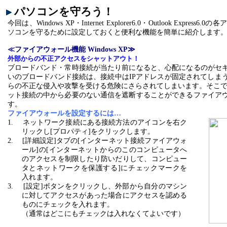
パソコンを守ろう！
今回は、
Windows XP・Internet Explorer6.0・Outlook Expr
ソコンを守るために設定しておくと便利な機能を簡単に紹介します
≪ファイアウォール機能
Windows XP≫
外部からの不正アクセスをシャットアウト！
ブロードバンド・常時接続が当たり前になると、心配になるのがセ
いのブロードバンド接続は、接続中は
IPアドレスが固定されてしま
らの不正な侵入や攻撃を受ける危険にさらされてしまいます。そこでWin
ット接続の中から必要のない通信を遮断することができるファイア
す。
ファイアウォールを設定するには…
1.
ネットワーク接続にある接続方法のアイコンを右ク
リックし
[プロパティ]をクリックします。
2.
[詳細設定]タブの[インターネット接続ファイアウォ
ール]の[インターネットからのこのコンピュータへ
のアクセスを制限したり防いだりして、コンピュー
タとネットワークを保護する]にチェックマークを
入れます。
3.
[設定]ボタンをクリックし、外部から自分のマシン
に対してアクセスがあった場合にアクセスを認める
ものにチェックを入れます。
（通常はどこにもチェックは入れなくてよいです）