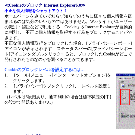
≪
Cookieのブロック Internet Explorer6.0≫
不正な個人情報をシャットアウト！
ホームページをみていて知らず知らずのうちに様々な個人情報を盗
まれるのは気分のいいものではありません。
Webサイトがユーザー
の識別・認証などで利用する「Cookie」をInternet Explorerが自動的
に判別し、不正に個人情報を取得する行為をブロックすることがで
きます。
不正な個人情報取得をブロックした場合、
[プライバシーレポート]
アイコンが表示されます。ステータスバーの[プライバシーレポー
ト]アイコンをダブルクリックすると、ブロックしたCookieがどこで
発行されたものなのかを調べることができます。
Cookieのブロックレベルを設定するには…
1.
[ツール]メニュー→[インターネットオプション]を
クリックします。
2.
[プライバシー]タブをクリックし、レベルを設定し
ます。
（レベルは
6段階あり、通常利用の場合は標準状態の[中]
の設定で問題ありません）