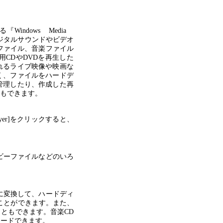
る『Windows Media
は、デジタルサウンドやビデオ
ーファイル、音楽ファイル
CDやDVDを再生した
れるライブ映像や映画な
く、ファイルをハードデ
管理したり、作成した再
ともできます。
ayer]をクリックすると、
、ムービーファイルなどのいろ
イルに変換して、ハードディ
ことができます。また、
ともできます。音楽CD
ロードできます。