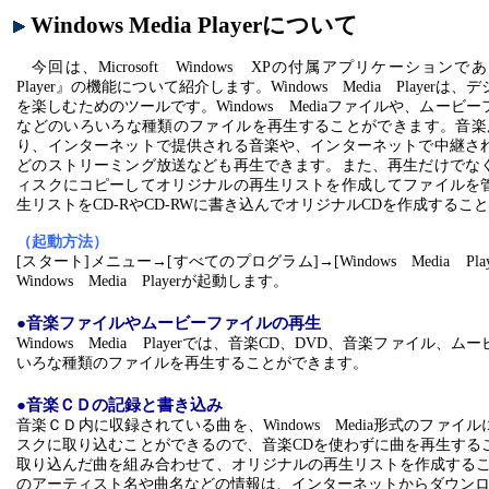
Windows Media Playerについて
今回は、
Microsoft Windows XPの付属アプリケーションであ
Player』の機能について紹介します。Windows Media Player
を楽しむためのツールです。Windows Mediaファイルや、ムービ
などのいろいろな種類のファイルを再生することができます。音楽用
り、インターネットで提供される音楽や、インターネットで中継さ
どのストリーミング放送なども再生できます。また、再生だけでな
ィスクにコピーしてオリジナルの再生リストを作成してファイルを
生リストをCD-RやCD-RWに書き込んでオリジナルCDを作成するこ
（起動方法）
[スタート]メニュー→[すべてのプログラム]→[Windows Media Pl
Windows Media Playerが起動します。
●音楽ファイルやムービーファイルの再生
Windows Media Playerでは、音楽CD、DVD、音楽ファイル
いろな種類のファイルを再生することができます。
●音楽ＣＤの記録と書き込み
音楽ＣＤ内に収録されている曲を、
Windows Media形式のファ
スクに取り込むことができるので、音楽CDを使わずに曲を再生する
取り込んだ曲を組み合わせて、オリジナルの再生リストを作成するこ
のアーティスト名や曲名などの情報は、インターネットからダウン